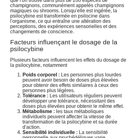
que l'on trouve dans
plus de 200 espèces
de
champignons, communément appelés champignons
magiques ou shrooms. Lorsqu'elle est ingérée, la
psilocybine est transformée en psilocine dans
l'organisme, ce qui entraîne une altération des
perceptions, des expériences sensorielles et des
changements de conscience.
Facteurs influençant le
dosage de la
psilocybine
Plusieurs facteurs influencent les effets du dosage de
la psilocybine, notamment
Poids corporel :
Les personnes plus lourdes
peuvent avoir besoin de doses plus élevées
pour obtenir des effets similaires à ceux des
personnes plus légères.
Tolérance :
Les utilisateurs réguliers peuvent
développer une tolérance, nécessitant des
doses plus élevées pour obtenir le même effet.
Métabolisme :
les taux métaboliques
individuels peuvent affecter la vitesse de
transformation de la psilocybine et sa durée
d'action.
Sensibilité individuelle :
La sensibilité
personnelle aux psychédéliques varie