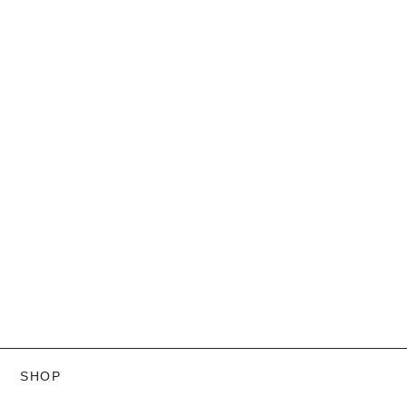
SHOP
PEACE - Microdosing